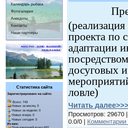
Календарь рыбака
Пре
Фотогалерея
Анекдоты
(реализация
Контакты
проекта по 
Наши партнеры
адаптации и
посредством
досуговых и
мероприяти
Статистика сайта
ловле)
Зарегистрировано на сайте:
Всего: 749
Читать далее>>
Новых за месяц: 0
Новых за неделю: 0
Просмотров: 29670 |
Новых вчера: 0
Новых сегодня: 0
0.0/0 |
Комментарии 
Из них:
Пользователей всего 692