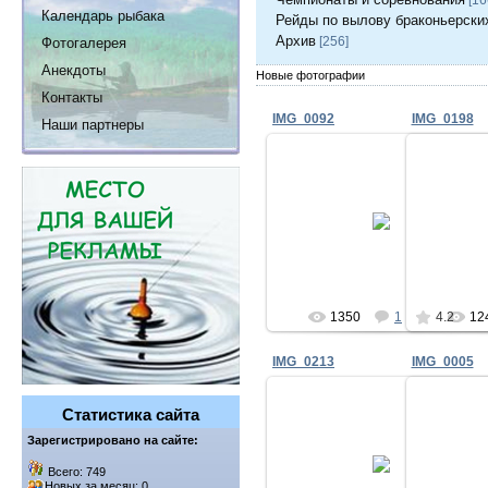
Календарь рыбака
Рейды по вылову браконьерски
Архив
[256]
Фотогалерея
Анекдоты
Новые фотографии
Контакты
IMG_0092
IMG_0198
Наши партнеры
24.02.2010
Neo48
1350
1
4.2
12
IMG_0213
IMG_0005
Статистика сайта
Зарегистрировано на сайте:
24.02.2010
Всего: 749
Neo48
Новых за месяц: 0