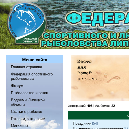
Меню сайта
Главная страница
Федерация спортивного
рыболовства
Форум
Рыболовство и закон
Водоёмы Липецкой
области
Фотографий:
493
| Альбомов:
22
Статьи о рыбалке
Готовим, что ловим
Праздники
[54]
Магазины
Чемпионаты и соревнования
[16