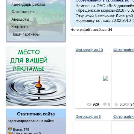
Соревнования в г.Воронеж по п
Календарь рыбака
Чемпионат ОАО «Лебедянский»
«Крещенские морозы-2010» 6.0
Фотогалерея
Открытый Чемпионат Липецкой 
Анекдоты
мормышку со льда 20.02.2010
[
Контакты
Фотографий в альбоме:
34
Наши партнеры
Фотография 10
Фотографи
30.05.2009
Neo48
929
0
0.0
9
Статистика сайта
Фотография 6
Фотографи
Зарегистрировано на сайте:
Всего: 749
Новых за месяц: 0