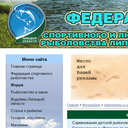
Меню сайта
Главная страница
Федерация спортивного
рыболовства
Форум
Рыболовство и закон
Водоёмы Липецкой
области
Главная
»
Фотоальбом
»
Чемпионаты и с
Статьи о рыбалке
Готовим, что ловим
Соревнования детской рыболов
Магазины