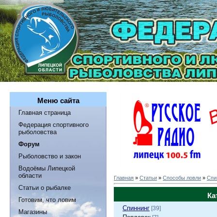
Меню сайта
Главная страница
Федерация спортивного
рыболовства
Форум
Рыболовство и закон
Водоёмы Липецкой
области
Главная
»
Статьи
»
Способы ловли
»
Спи
Статьи о рыбалке
Ка
Готовим, что ловим
Спиннинг
[39]
Магазины