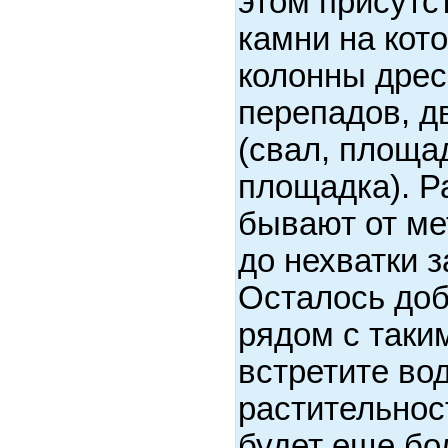
этом присутс
камни на кот
колонны дрес
перепадов, д
(свал, площад
площадка). Р
бывают от ме
до нехватки 
Осталось доб
рядом с таки
встретите во
растительност
будет еще бо