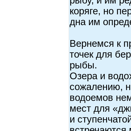
рыбу, и им р
коряге, но п
дна им опред
Вернемся к п
точек для бе
рыбы.
Озера и водо
сожалению, н
водоемов нем
мест для «дж
и ступенчато
встречаются м