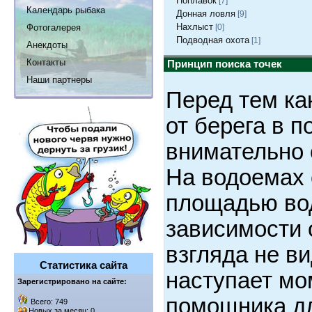
Поплавок
[7]
Календарь рыбака
Донная ловля
[9]
Нахлыст
Фотогалерея
[0]
Подводная охота
[1]
Анекдоты
Контакты
Принцип поиска точек
Наши партнеры
Перед тем ка
от берега в п
внимательно 
На водоемах 
площадью вод
зависимости 
взгляда не ви
Статистика сайта
наступает мо
Зарегистрировано на сайте:
помощника дл
Всего: 749
Новых за месяц: 0