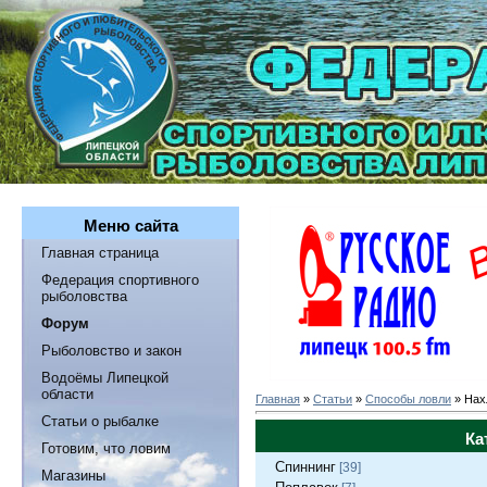
Меню сайта
Главная страница
Федерация спортивного
рыболовства
Форум
Рыболовство и закон
Водоёмы Липецкой
области
Главная
»
Статьи
»
Способы ловли
» Нах
Статьи о рыбалке
Ка
Готовим, что ловим
Спиннинг
[39]
Магазины